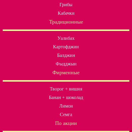
Грибы
Кабачки
Традиционные
Уалибах
Картофджин
Балджин
Фыдджын
Фирменные
Творог + вишня
Банан + шоколад
Лимон
Семга
По акции