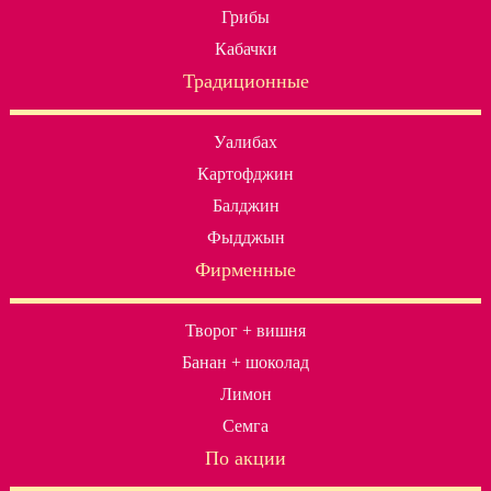
Грибы
Кабачки
Традиционные
Уалибах
Картофджин
Балджин
Фыдджын
Фирменные
Творог + вишня
Банан + шоколад
Лимон
Семга
По акции