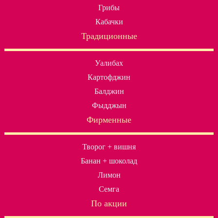
Грибы
Кабачки
Традиционные
Уалибах
Картофджин
Балджин
Фыдджын
Фирменные
Творог + вишня
Банан + шоколад
Лимон
Семга
По акции